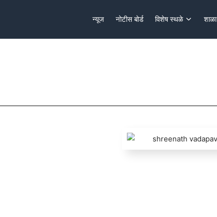
न्यूज
नोटीस बोर्ड
विशेष स्थळे
शाळा