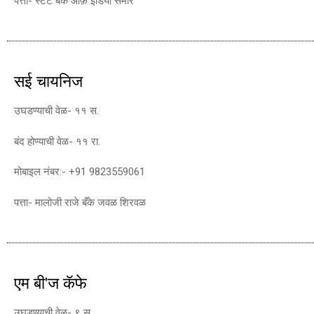
पत्ता- स्टेट बैंक ऑफ़ इंडिया समोर
सई चायनिज
उघडण्याची वेळ- ११ स.
बंद होण्याची वेळ- ११ रा.
मोबाइल नंबर:- +91 9823559061
पत्ता- मालोजी राजे बँके जवळ शिरवळ
एम बी'ज कॅफे
उघडण्याची वेळ- ९ स.