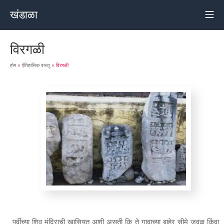
खंडाळा
विरगळी
होम
»
ऐतिहासिक वास्तु
»
विरगळी
पूर्वीच्या शिव मंदिराची खासियत अशी असती कि ते गावाच्या बाहेर सीमे जवळ किंवा